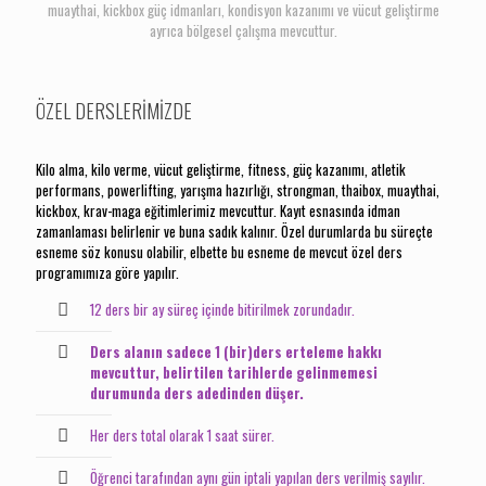
muaythai, kickbox güç idmanları, kondisyon kazanımı ve vücut geliştirme
ayrıca bölgesel çalışma mevcuttur.
ÖZEL DERSLERİMİZDE
Kilo alma, kilo verme, vücut geliştirme, fitness, güç kazanımı, atletik
performans, powerlifting, yarışma hazırlığı, strongman, thaibox, muaythai,
kickbox, krav-maga eğitimlerimiz mevcuttur. Kayıt esnasında idman
zamanlaması belirlenir ve buna sadık kalınır. Özel durumlarda bu süreçte
esneme söz konusu olabilir, elbette bu esneme de mevcut özel ders
programımıza göre yapılır.
12 ders bir ay süreç içinde bitirilmek zorundadır.
Ders alanın sadece 1 (bir)ders erteleme hakkı
mevcuttur, belirtilen tarihlerde gelinmemesi
durumunda ders adedinden düşer.
Her ders total olarak 1 saat sürer.
Öğrenci tarafından aynı gün iptali yapılan ders verilmiş sayılır.