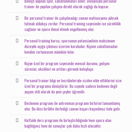
Bilinçli yapılan spor, sakatlanmaları önler. Dolayısıyla personal
trainer ile yapılan çalışma direkt olarak sağlığı da kapsar.
Bir personal trainer ile çalışılmadığı zaman motivasyonu yüksek
tutmak oldukça zordur. Personal training sayesinde ise süreklilik
sağlanır ve sporu ihmal etmek engellenmiş olur.
Personal training kursu, sporcunun potansiyelinin maksimum
düzeyde açığa çıkması üzerine kuruludur. Kişinin sakatlamadan
kendini zorlamasını mümkün kılar.
Kişiye özel bir program sayesinde mevcut durumu, gelişim
sürecini, eksikleri ve artıları görmek kolaylaşır.
Personal trainer bilgi ve tecrübeleriyle sizden elde ettiklerini size
özel bir programa dönüştürür. Bu sayede sadece bedenen değil
yaşam stili olarak da yeni şeyler öğrenilir.
Beslenme programı ile antrenman programı birbirini tamamlamış
olur. Bu ikisi birlikte ilerlediği zaman başarı kaçınılmaz hale gelir.
Haftalık ders programı ile birleştirildiğinde hem spora olan
bağlılığınız hem de sonuçlar çok daha hızlı olacaktır.