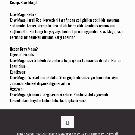
Cevap: Krav Maga!
Krav Maga Nedir?
Krav Maga, İsrail özel kuvvetleri tarafından geliştirilen etkili bir savunma
sistemidir. Amacı, kişinin hızlı ve etkili bir şekilde kendini savunmasını
sağlamaktır. Herhangi bir yaş veya beden tipi için uygundur. Krav Maga, sizi
herhangi bir tehlikeli duruma karşı hazırlar.
Neden Krav Maga?
Kişisel Güvenlik:
Krav Maga, sizi tehlikeli durumlarla başa çıkma konusunda donatır. Her an
hazır olun.
Kondisyon:
Krav Maga, fiziksel olarak daha fit ve güçlü olmanıza yardımcı olur. Aynı
zamanda zihinsel dayanıklılığınızı artırır.
Özgüven:
Krav Maga öğrenmek, özgüveninizi artırır. Kendinizi daha güvende
hissederken, hayatın tadını daha fazla çıkarırsınız.
Tüm hakları saklıdır izinsiz kopyalanamaz ve kullanılamaz. 2025 ©