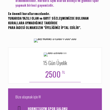
etmemektedir. Hornets Gym olarak bilinçli ve güvenli spor
yapmak birinci gayemizdir.
En önemli kurallarımızdandır.
YUKARIDA YAZILI OLAN ve KAYIT SÖZLEŞMEMİZDE BULUNAN
KURALLARA UYMADIĞINIZ TAKDİRDE
PARA İADESİ OLMAKSIZIN "ÜYELİĞİNİZ İPTAL EDİLİR".
15 Gün Üyelik
2500
TL
Bize ulaşmak için !!!
HORNETSGYM SPOR SALONU