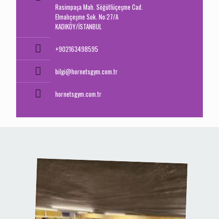
Rasimpaşa Mah. Söğütlüçeşme Cad.
Elmalıçeşme Sok. No:27/A
KADIKÖY/İSTANBUL
+902163498595
bilgi@hornetsgym.com.tr
hornetsgym.com.tr