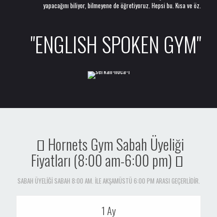
yapacağını biliyor, bilmeyene de öğretiyoruz. Hepsi bu. Kısa ve öz.
"ENGLISH SPOKEN GYM"
Hadi başlayalım !!!
Hornets Gym Sabah Üyeliği
Fiyatları (8:00 am-6:00 pm)
SABAH ÜYELİĞİ SABAH 8:00 AM. İLE AKŞAMÜSTÜ 6:00 PM ARASI GEÇERLİDİR.
1 Ay